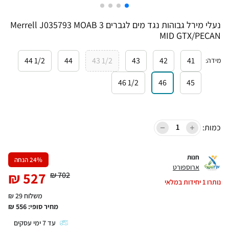
נעלי מירל גבוהות נגד מים לגברים Merrell J035793 MOAB 3
MID GTX/PECAN
1/2 44
44
1/2 43
43
42
41
מידה
:
1/2 46
46
45
כמות:
חנות
% הנחה
24
ארוספורט
₪
527
₪
702
נותרו
1
יחידות במלאי
משלוח 29 ₪
מחיר סופי:
556
₪
עד
7
ימי עסקים