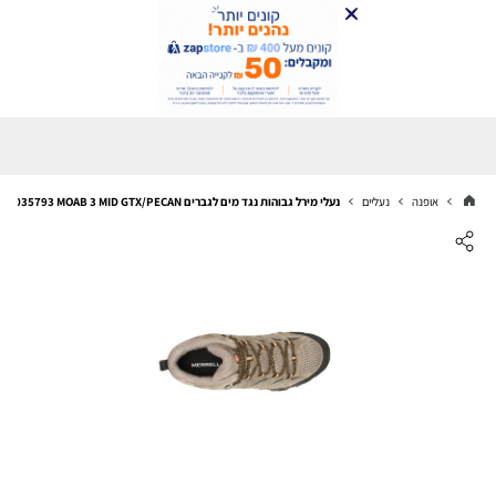
אופנה
נעליים
נעלי מירל גבוהות נגד מים לגברים Merrell J035793 MOAB 3 MID GTX/PECAN