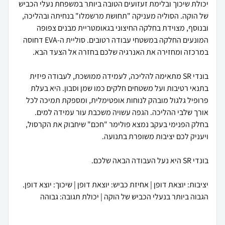
יכולת שיכוך ובלימת זעזועים הטובה ביותר במשפחת נעלי הכביש
של הוקה. הסוליה מעניקה "תחושת מרשמלו" בנחיתה ובהליכה,
ובנוסף, מצוידת בחלקה החיצוני בגאומטריית מבנים צפופה
המונעים החלקה במשטחי עבודה רטובים. סוליית ה-EVA דחוסה
במרכזה ומחזירה את האנרגיה שלכם בחזרה אל הצעד הבא.
בונדי SR מתאימה להליכה, לעמידה ממושכת, לעבודה פיזית
בתנאי רטיבות ועל משטחים חלקים כמו שמן וסבון. היא בעלת
פרופיל גלגול מובהק לנוחות אופטימלית, ומספקת תמיכה לכל
אורך שלבי ההליכה. הגפה עשויה משכבת עור עמידה למים.
בחלק הפנימי בעקב נמצא פולימר "חכם" שיחבוק את הקרסול,
ויעניק לכם יציבות משופרת בתנועה.
בונדי SR היא נעל העבודה הבאה שלכם.
יציבות: יוצאת דופן | אחיזת כביש: יוצאת דופן | שיכוך: יוצא דופן.
הגבוה ביותר בנעלי הכביש של הוקה | יכולת תגובה: גבוהה