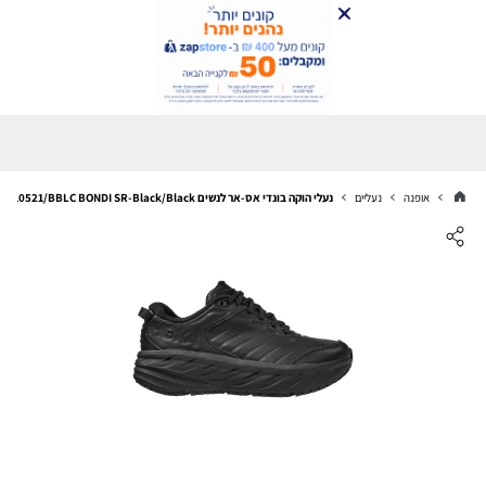
אופנה
נעליים
נעלי הוקה בונדי אס-אר לנשים Hoka 1110521/BBLC BONDI SR-Black/Black