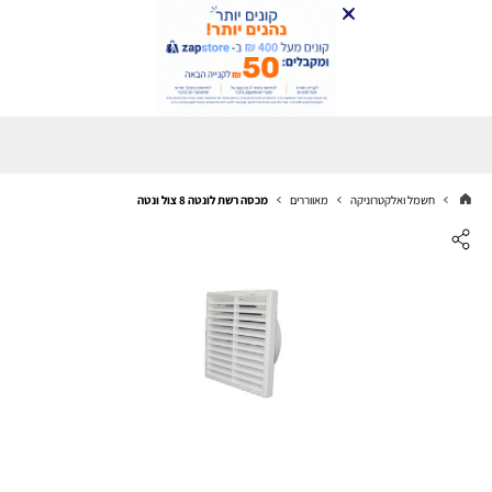
חשמל ואלקטרוניקה
מאווררים
מכסה רשת לונטה 8 צול ונטה