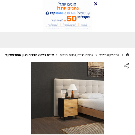
לבית לגן ולמשרד
ארונות בגדים, שידות וכונניות
שידת לילה 2 מגירות בגוון שחור ואלון דגם ברוקלין Brooklyn מבית סטאר שופ STAR SHOP