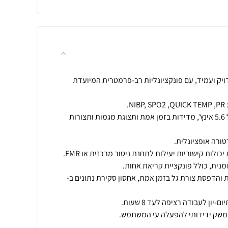
דויק ועמיד, עם פונקציונליות רב-פרמטרית המיועדת
בעל תצוגת LCD צבעונית בגודל 5.6 אינץ', מדידות בזמן אמת ותצוגת מגמות ותצורות
 והדפסת צורת גל בזמן אמת, אחסון סקירת נתונים ב-