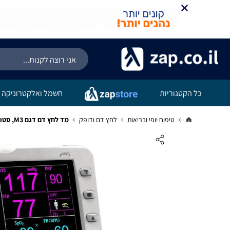
כל הקטגוריות
חשמל ואלקטרוניקה
טיפוח יופי ובריאות
לחץ דם ודופק
מד לחץ דם דגם M3, סטורציה וטמפ' Cov - חברת EDAN