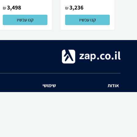
3,498
3,236
₪
₪
קנו עכשיו
קנו עכשיו
אודות
שימושי
השוואת מחירים zap אודות
שאלות ותשובות
תנאי שימוש
מדריך חנויות
האיזור האישי
נפילת מחירים
יצירת קשר
כל הקטגוריות
חוות דעת מוצרים