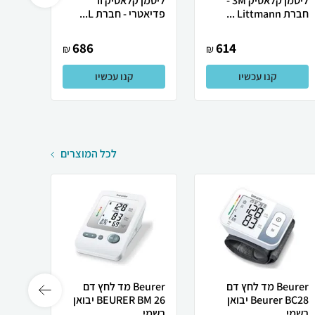
ליטמן קלאסיק 3M -
ליטמן קלאסיק II
חברת Littmann ...
פדיאטרי - חברת L...
קלאסי
686
614
₪
₪
קנו עכשיו
קנו עכשיו
לכל המוצרים
Beurer ‏מד לחץ דם
Beurer מד לחץ דם
Beurer BC28 יבואן
BEURER BM 26 יבואן
 Fit3
רשמי
רשמי
ID...