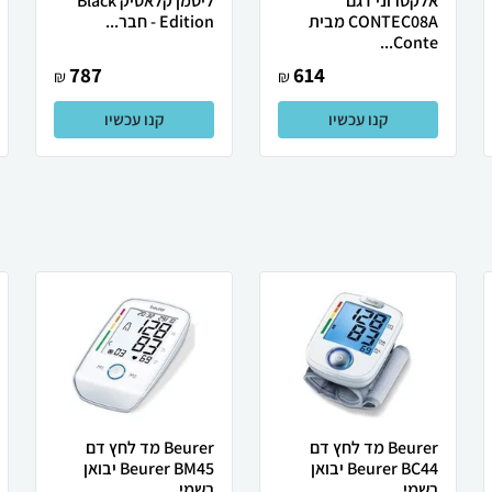
אלקטרוני דגם
ליטמן קלאסיק Black
CONTEC08A מבית
Edition - חבר...
Conte...
787
614
₪
₪
קנו עכשיו
קנו עכשיו
Beurer ‏מד לחץ דם
Beurer ‏מד לחץ דם
Beurer BC44 יבואן
Beurer BM45 יבואן
רשמי
רשמי