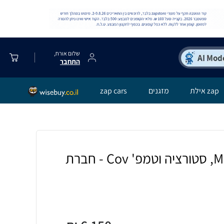
שלום אורח,
התחבר
zap אילת
מזגנים
zap cars
מד לחץ דם דגם M3, סטורציה וטמפ' Cov - חברת