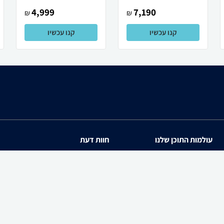
4,999
7,190
₪
₪
קנו עכשיו
קנו עכשיו
עולמות התוכן שלנו
חוות דעת
תיירות
iPhone 17
סופרמרקטים
Galaxy S26 Ultra SM-S94
מוצרים מבוקשים
iPhone 17 Pro
PowerShot SX740 HS
zap cars
Galaxy S26 SM-S942B/DS
WiseBuy