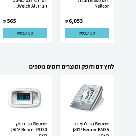
דגם M800 חברת
דם ידני דגם DS-65
Nellcor
חברת Welch Al...
565
6,053
₪
₪
קנו עכשיו
קנו עכשיו
לחץ דם ודופק ומוצרים דומים נוספים
Beurer מד לחץ דם
Beurer מד דופק
Beurer BM35 יבואן
Beurer PO30 יבואן
רשמי
רשמי