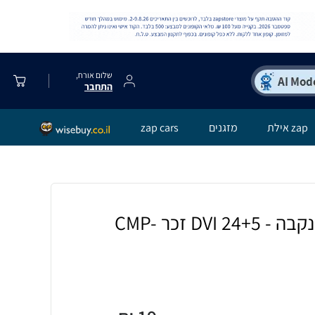
שלום אורח,
התחבר
zap אילת
מזגנים
zap cars
OEM מתאם VGA נקבה - DVI 24+5 זכר CMP-