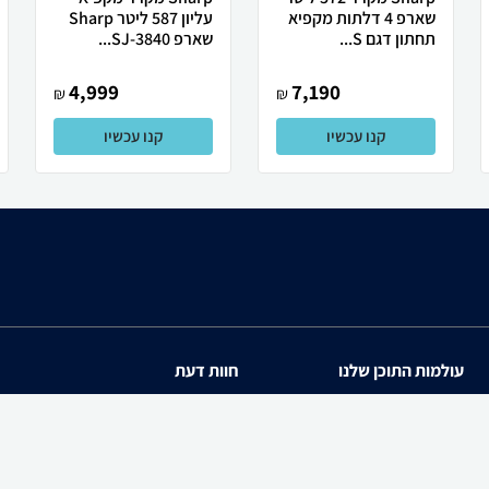
שארפ 4 דלתות מקפיא
עליון 587 ליטר Sharp
תחתון דגם S...
שארפ SJ-3840...
4,999
7,190
₪
₪
קנו עכשיו
קנו עכשיו
עולמות התוכן שלנו
חוות דעת
תיירות
iPhone 17
סופרמרקטים
Galaxy S26 Ultra SM-S94
מוצרים מבוקשים
iPhone 17 Pro