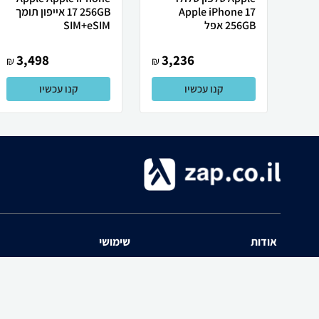
Apple iPhone 17
17 256GB אייפון תומך
256GB אפל
SIM+eSIM
3,498
3,236
₪
₪
קנו עכשיו
קנו עכשיו
אודות
שימושי
השוואת מחירים zap אודות
שאלות ותשובות
תנאי שימוש
מדריך חנויות
האיזור האישי
נפילת מחירים