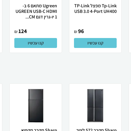
Tp-Link מפצל TP-Link
Ugreen מתאם 6 ב-
UGREEN USB-C HDMI
USB 3.0 4-Port UH400
1 יו-גרין דגם CM...
124
96
₪
₪
קנו עכשיו
קנו עכשיו
Sharp מקרר 572 ליטר
Sharp מקרר מקפיא