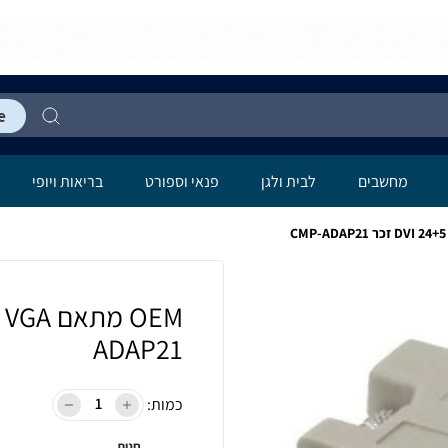
מחשבים
לבית ולגן
פנאי וספורט
בריאות ויופי
ADAP21
כמות:
חנות