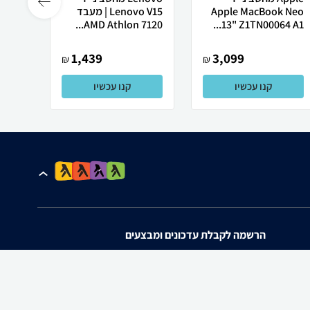
Apple MacBook Neo
Lenovo V15 | מעבד
Ultra
AMD Athlon 7120...
13" Z1TN00064 A1...
1,439
3,099
₪
₪
קנו עכשיו
קנו עכשיו
הרשמה לקבלת עדכונים ומבצעים
אני מאשר/ת את
תנאי השימוש
ו
מדיניות הפרטיות
של zap.