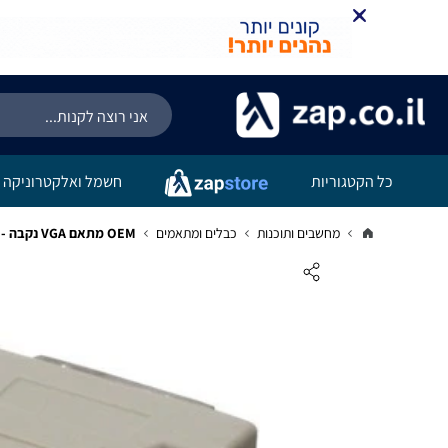
כל הקטגוריות
חשמל ואלקטרוניקה
מחשבים ותוכנות
כבלים ומתאמים
OEM מתאם VGA נקבה - DVI 24+5 זכר CMP-ADAP21