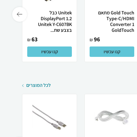
Gold Touch מתאם
Unitek כבל
uch 5
DisplayPort 1.2
Type-C/HDMI
Converter 1
Unitek Y-C607BK
חיבורים C USB
GoldTouch
בצבע שח...
63
96
₪
₪
קנו עכשיו
קנו עכשיו
לכל המוצרים