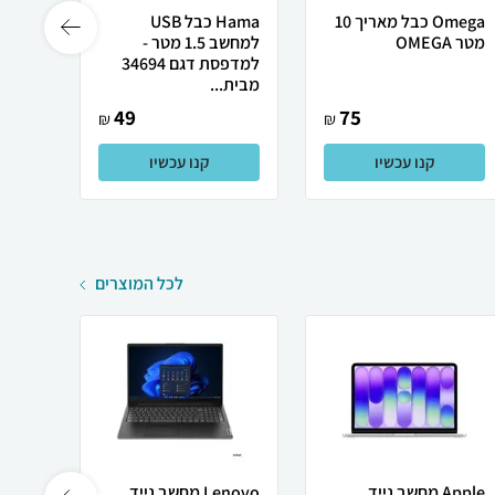
Omega כבל מאריך 10
Hama כבל USB
מטר OMEGA
למחשב 1.5 מטר -
Pro 3
למדפסת דגם 34694
Saf...
מבית...
49
75
₪
₪
קנו עכשיו
קנו עכשיו
לכל המוצרים
Apple מחשב נייד
Lenovo מחשב נייד