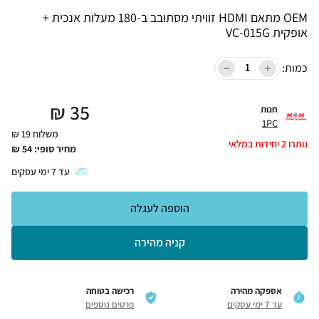
OEM מתאם HDMI זוויתי מסתובב ב-180 מעלות אנכית +
אופקית VC-015G
כמות:
₪
35
חנות
1PC
משלוח 19 ₪
נותרו
2
יחידות במלאי
מחיר סופי:
54
₪
עד
7
ימי עסקים
הוספה לעגלה
קניה מהירה
אספקה מהירה
רכישה בטוחה
עד 7 ימי עסקים
פרטים נוספים