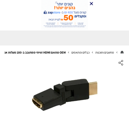
מחשבים ותוכנות
כבלים ומתאמים
OEM מתאם HDMI זוויתי מסתובב ב-180 מעלות אנכית + אופקית VC-015G