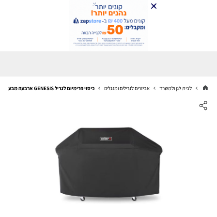
לבית לגן ולמשרד
אביזרים לגרילים ומנגלים
כיסוי פרימיום לגריל GENESIS ארבעה מבערים WEBER וובר דגם 7195