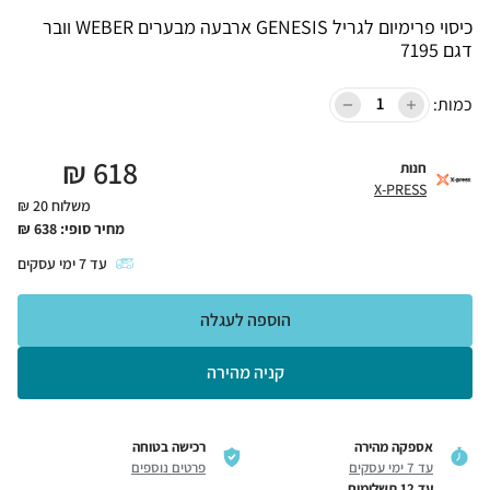
כיסוי פרימיום לגריל GENESIS ארבעה מבערים WEBER וובר
דגם 7195
כמות:
₪
618
חנות
X-PRESS
משלוח 20 ₪
מחיר סופי:
638
₪
עד
7
ימי עסקים
הוספה לעגלה
קניה מהירה
אספקה מהירה
רכישה בטוחה
עד 7 ימי עסקים
פרטים נוספים
עד 12 תשלומים