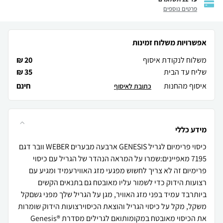
פרטים נוספים
אפשרויות משלוח זמינות
משלוח לנקודת איסוף
20 ₪
שליח עד הבית
35 ₪
איסוף מהחנות
חינם
כתובת לאיסוף
מידע כללי
כיסוי פרימיום לגריל GENESIS ארבעה מבערים WEBER וובר דגם
7195 מאפיינים:שמרו על המראה הנהדר של הגריל עם כיסוי
פרימיום זה לא צריך לחשוש מפגעי מזג האווירעמיד ומגיע עם
רצועות הידוק כדי לשמור עליו מאובטח גם בתנאים הקשים
ביותרבד עמיד בפני מזג האוויר, מגן על הגריל שלך מפני גשםקל
משקל, מקל על כיסוי הגריל והוצאת הכיסוירצועות הידוק שומרות
את הכיסוי מאובטח במקומותואם לגרילים מסדרת Genesis®