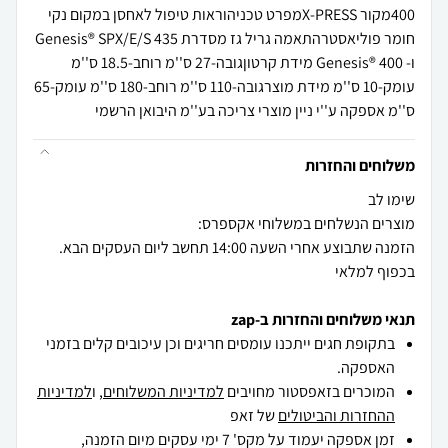
400מקור X-PRESSמפרט טכניהוראות טיפול לאחסן במקום נקי
חומר פוליאסטרהתאמה גריל גז מסדרת Genesis® SPX/E/S 435
ו- Genesis® 400 מידת קרטוןגובה-27 ס''מ רוחב-18.5 ס''מ
עומק-10 ס''מ מידת מוצרגובה-110 ס''מ רוחב-180 ס''מ עומק-65
ס''מ אספקה ע''י ניין מוצרי צריכה בע''מ היבואן הרשמי
משלוחים והחזרות
הזמנה שתבוצע אחרי השעה 14:00 תחשב ליום העסקים הבא.
בכפוף למלאי
תנאי משלוחים והחזרות ב-zap
בתקופת חגים ייתכנו עומסים חריגים וכן עיכובים קלים בזמני
האספקה.
המוכרים בזאפסטור מחויבים
למדיניות המשלוחים
, ו
למדיניות
ההחזרות והביטולים
של זאפ
זמן אספקה יעמוד על מקס' 7 ימי עסקים מיום הזמנה,