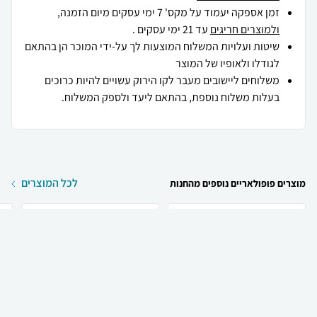
זמן אספקה יעמוד על מקס' 7 ימי עסקים מיום הזמנה,
ולמוצרים חריגים
עד 21 ימי עסקים .
שיטות ועלויות המשלוח המוצעות לך על-ידי המוכר הן בהתאם
לגודלו ולאופיו של המוצר
משלוחים ליישובים מעבר לקו הירוק עשויים להיות כרוכים
בעלות משלוח נוספת, בהתאם ליעד ולספק המשלוח.
לכל המוצרים
מוצרים פופולאריים נוספים מהחנות
₪
99
₪
44
קניה מהירה
הוספה לעגלה
20 ₪ למשלוח
x
Max Factor Max
Max Factor Max Factor