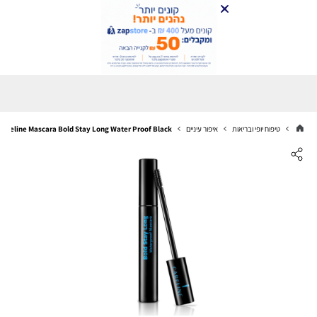
טיפוח יופי ובריאות
איפור עיניים
Careline Mascara Bold Stay Long Water Proof Black מסקרה עמידה במים גוון שחור