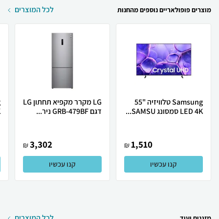
לכל המוצרים
מוצרים פופולאריים נוספים מהחנות
Samsung טלוויזיה "55
LG מקרר מקפיא תחתון LG
LED 4K סמסונג SAMSU...
דגם GRB-479BF ניר...
K
3,302
1,510
₪
₪
קנו עכשיו
קנו עכשיו
לכל המוצרים
מזגנים ועוד