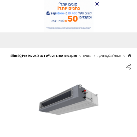
חשמל ואלקטרוניקה
מזגנים
מזגן נסתר טורנדו 2 כ"ס דגם Slim SQ Pro Inv 25 X