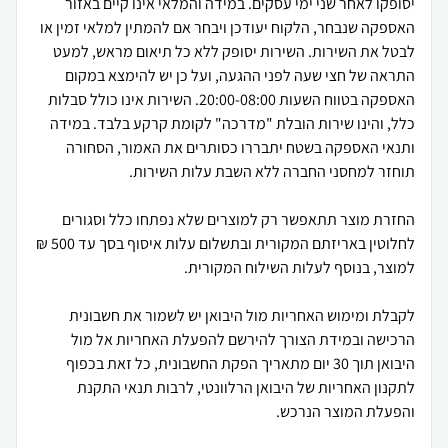
יסופקו לאחר שני ימי עסקים. במידה והמלאי אינו קיים באזור
האספקה שנבחר, הלקוח יעודכן ויבחר אם להמתין למלאי זמין או
לבטל את השירות. השירות יסופק ללא כל תיאום מראש, למעט
התראה של חצי שעה לפני ההגעה, ועל כן יש להימצא במקום
האספקה בטווח השעות 20:00-08:00. השירות אינו כולל סבלות
כלל, והינו שירות הובלת "מדרכה" לקומת קרקע בלבד. במידה
ותנאי האספקה בשטח יתבררו כסותרים את האמור, הסחורה
החזרת מוצר תתאפשר רק למוצרים שלא נפתחו כלל וסגורים
לחלוטין באריזתם המקורית ובתשלום עלות איסוף בסך עד 500 ₪
לקבלת ומימוש האחריות מול היבואן יש לשמור את חשבונית
הרכישה ובמידת הצורך להירשם להפעלת האחריות אל מול
היבואן תוך 30 יום מתאריך הפקת החשבונית, כל זאת בכפוף
לתקנון האחריות של היבואן הרלוונטי, לרבות תנאי התקנת
והפעלת המוצר הנרכש.