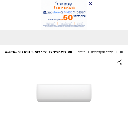
חשמל ואלקטרוניקה
מזגנים
מזגן עילי טורנדו 1.25 כ"ס דגם Smart Inv 16 X WIFI EU