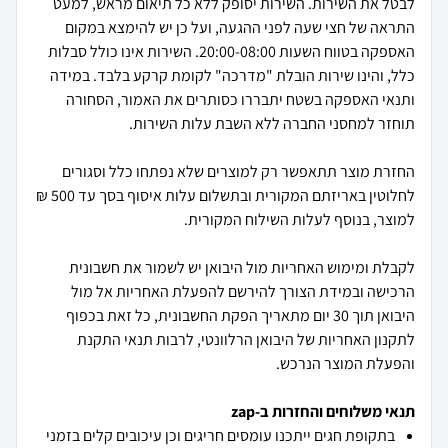
לבטל את השירות. השירות יסופק ללא כל תיאום מראש, למעט
התראה של חצי שעה לפני ההגעה, ועל כן יש להימצא במקום
האספקה בטווח השעות 20:00-08:00. השירות אינו כולל סבלות
כלל, והינו שירות הובלת "מדרכה" לקומת קרקע בלבד. במידה
ותנאי האספקה בשטח יתבררו כסותרים את האמור, הסחורה
החזרת מוצר תתאפשר רק למוצרים שלא נפתחו כלל וסגורים
לחלוטין באריזתם המקורית ובתשלום עלות איסוף בסך עד 500 ₪
לקבלת ומימוש האחריות מול היבואן יש לשמור את חשבונית
הרכישה ובמידת הצורך להירשם להפעלת האחריות אל מול
היבואן תוך 30 יום מתאריך הפקת החשבונית, כל זאת בכפוף
לתקנון האחריות של היבואן הרלוונטי, לרבות תנאי התקנת
והפעלת המוצר הנרכש.
תנאי משלוחים והחזרות ב-zap
בתקופת חגים ייתכנו עומסים חריגים וכן עיכובים קלים בזמני