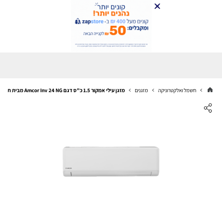
חשמל ואלקטרוניקה
מזגנים
מזגן עילי אמקור 1.5 כ"ס דגם Amcor Inv 24 NG מבית תדיראן