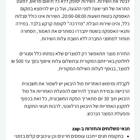
לבטל את השירות. השירות יסופק ללא כל תיאום מראש, למעט
התראה של חצי שעה לפני ההגעה, ועל כן יש להימצא במקום
האספקה בטווח השעות 20:00-08:00. השירות אינו כולל סבלות
כלל, והינו שירות הובלת "מדרכה" לקומת קרקע בלבד. במידה
ותנאי האספקה בשטח יתבררו כסותרים את האמור, הסחורה
החזרת מוצר תתאפשר רק למוצרים שלא נפתחו כלל וסגורים
לחלוטין באריזתם המקורית ובתשלום עלות איסוף בסך עד 500 ₪
לקבלת ומימוש האחריות מול היבואן יש לשמור את חשבונית
הרכישה ובמידת הצורך להירשם להפעלת האחריות אל מול
היבואן תוך 30 יום מתאריך הפקת החשבונית, כל זאת בכפוף
לתקנון האחריות של היבואן הרלוונטי, לרבות תנאי התקנת
והפעלת המוצר הנרכש.
תנאי משלוחים והחזרות ב-zap
בתקופת חגים ייתכנו עומסים חריגים וכן עיכובים קלים בזמני