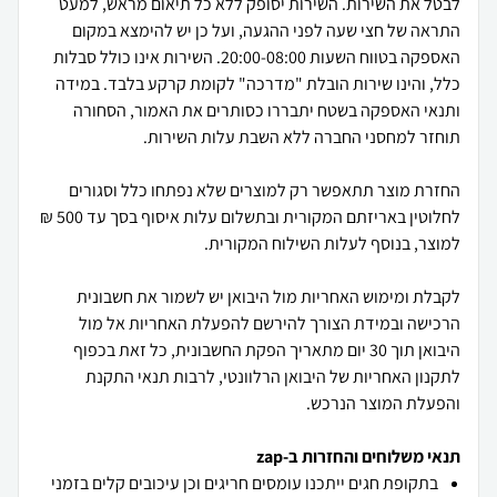
לבטל את השירות. השירות יסופק ללא כל תיאום מראש, למעט
התראה של חצי שעה לפני ההגעה, ועל כן יש להימצא במקום
האספקה בטווח השעות 20:00-08:00. השירות אינו כולל סבלות
כלל, והינו שירות הובלת "מדרכה" לקומת קרקע בלבד. במידה
ותנאי האספקה בשטח יתבררו כסותרים את האמור, הסחורה
החזרת מוצר תתאפשר רק למוצרים שלא נפתחו כלל וסגורים
לחלוטין באריזתם המקורית ובתשלום עלות איסוף בסך עד 500 ₪
לקבלת ומימוש האחריות מול היבואן יש לשמור את חשבונית
הרכישה ובמידת הצורך להירשם להפעלת האחריות אל מול
היבואן תוך 30 יום מתאריך הפקת החשבונית, כל זאת בכפוף
לתקנון האחריות של היבואן הרלוונטי, לרבות תנאי התקנת
והפעלת המוצר הנרכש.
תנאי משלוחים והחזרות ב-zap
בתקופת חגים ייתכנו עומסים חריגים וכן עיכובים קלים בזמני