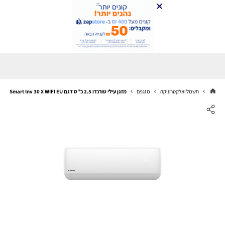
חשמל ואלקטרוניקה
מזגנים
מזגן עילי טורנדו 2.5 כ"ס דגם Smart Inv 30 X WIFI EU