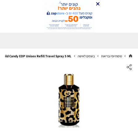
טיפוח יופי ובריאות
בשמים לאישה
Mancera Wild Candy EDP Unisex Refill Travel Spray 5 ML מגיע במיכל אישי (שלל צבעים ) למיל