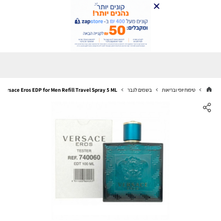
טיפוח יופי ובריאות
בשמים לגבר
Versace Eros EDP for Men Refill Travel Spray 5 ML מגיע במיכל אישי (שלל צבעים ) למילוי חוזר 5 מ"ל