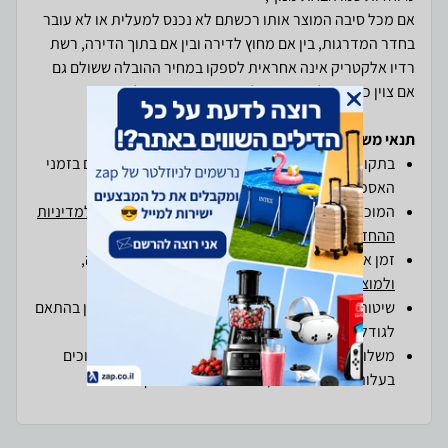
אם מכל סיבה המוצר אותו רכשתם לא נכנס למעלית או לא עובר
בחדר המדרגות, בין אם מחוץ לדירה ובין אם בתוך הדירה, רשת
רדיו אלקטריק אינה אחראית לספקו במחיר ההובלה ששולם גם
אם צוין כי ההובלה חינם, וכל מקרה חריג ייבדק לגופו.
תנאי משלוחים והחזרות ב-zap
בתקופת חגים ייתכנו עומסים חריגים וכן עיכובים קלים בזמני
האספקה.
המוכרים בזאפסטור מחויבים
למדיניות המשלוחים
, ו
למדיניות
ההחזרות והביטולים
של זאפ
זמן אספקה יעמוד על מקס' 7 ימי עסקים מיום הזמנה,
ולמוצרים חריגים
עד 21 ימי עסקים .
שיטות ועלויות המשלוח המוצעות לך על-ידי המוכר הן בהתאם
לגודלו ולאופיו של המוצר
משלוחים ליישובים מעבר לקו הירוק עשויים להיות כרוכים
בעלות משלוח נוספת, בהתאם ליעד ולספק המשלוח.