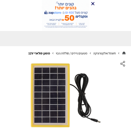
חשמל ואלקטרוניקה
מטענים ניידים / סוללות גיבוי
מטען סולארי 12V