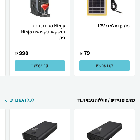
מטען סולארי 12V
Ninja מכונת ברד
ומשקאות קפואים Ninja
3
נינ...
990
79
₪
₪
קנו עכשיו
קנו עכשיו
לכל המוצרים
מטענים ניידים / סוללות גיבוי ועוד