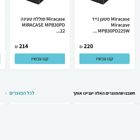
Miracase מטען נייד
Miracase סוללת טעינה
MIRACASE MPB30PD
Miracase
.
22...
MPB30PD225W ...
214
220
₪
₪
קנו עכשיו
קנו עכשיו
לכל המוצרים
חשבנו שהמוצרים האלה יעניינו אותך
₪
79
קניה מהירה
הוספה לעגלה
משלוח חינם