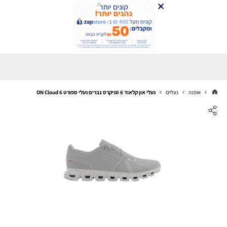
אופנה
נעליים
נעלי און קלאוד 6 סניקרס גברים נעלי ספורט ON Cloud 6