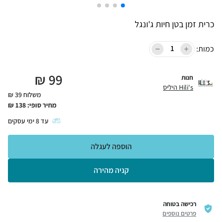
כרית זמן בטן חיות ג'ונגל
כמות:
₪
99
חנות
Hili's היליס
משלוח 39 ₪
מחיר סופי:
138
₪
עד
8
ימי עסקים
הוספה לעגלה
קניה מהירה
רכישה בטוחה
פרטים נוספים