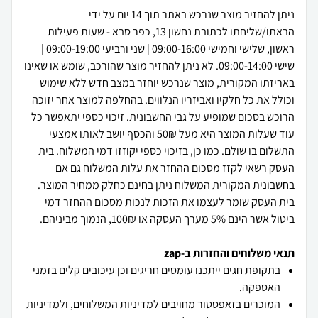
ניתן להחזיר מוצר שנרכש באתר תוך 14 יום על ידי
הבאתו/שליחתו לכתובת נחשון 13, כפר סבא - שעות פעילות
ראשון, שלישי וחמישי 09:00-16:00 | שני ורביעי 09:00-19:00 |
שישי 09:00-14:00. לא ניתן להחזיר מוצר שהורכב, שומש או שאינו
באריזתו המקורית, מוצר שנרכש יוחזר במצב חדש ללא שימוש
וכולל את כל חלקיו ואביזריו הנלווים. בהחלפה למוצר אחר יזוכה
הרוכש בסכום שמופיע על גבי החשבונית. זיכוי כספי יתאפשר כל
עוד שעלות המוצר היא מעל 50₪ והכסף יושב לאותו אמצעי
התשלום בו שולם. כמו כן, בזיכוי כספי יקוזזו דמי המשלוח. בית
העסק רשאי לקזז מסכום ההחזר את עלות המשלוח גם אם
בחשבונית המקורית המשלוח ניתן בחינם כחלק ממחיר המוצר.
בית העסק שומר לעצמו את הזכות לנכות מסכום ההחזר דמי
ביטול אשר הינם 5% מערך העסקה או 100₪, הנמוך מביניהם.
תנאי משלוחים והחזרות ב-zap
בתקופת חגים ייתכנו עומסים חריגים וכן עיכובים קלים בזמני
האספקה.
המוכרים בזאפסטור מחויבים
למדיניות המשלוחים
, ו
למדיניות