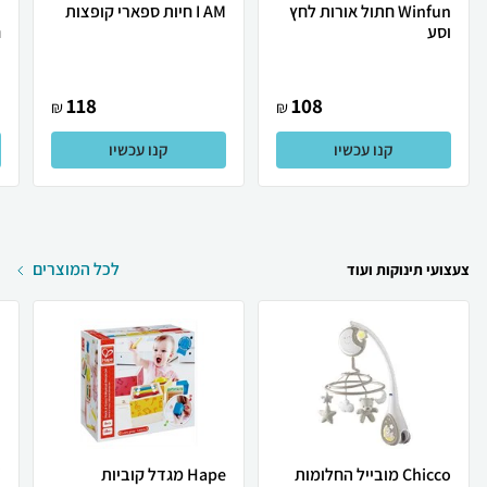
Winfun חתול אורות לחץ
I AM חיות ספארי קופצות
וסע
ח
118
108
₪
₪
קנו עכשיו
קנו עכשיו
לכל המוצרים
צעצועי תינוקות ועוד
Chicco מובייל החלומות
Hape מגדל קוביות
i