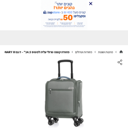
מתנות ושונות
מזוודות וטרולים
מזוודה קטנה טרולי עליה למטוס 14.5" – דגם VISIONARY III מבית VERAGE