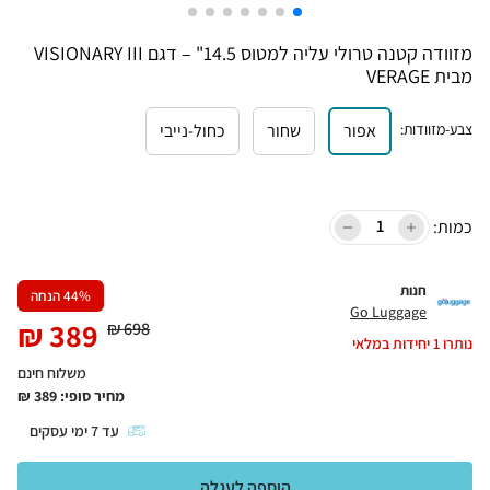
מזוודה קטנה טרולי עליה למטוס 14.5" – דגם VISIONARY III
מבית VERAGE
צבע-מזוודות
:
אפור
שחור
כחול-נייבי
כמות:
חנות
% הנחה
44
Go Luggage
₪
389
₪
698
נותרו
1
יחידות במלאי
משלוח חינם
מחיר סופי:
389
₪
עד
7
ימי עסקים
הוספה לעגלה