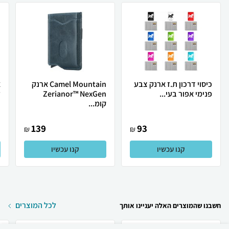
כיסוי דרכון ת.ז ארנק צבע
Camel Mountain ארנק
א
פנימי אפור בעי...
Zerianor™ NexGen
ל
קומ...
139
93
₪
₪
קנו עכשיו
קנו עכשיו
לכל המוצרים
חשבנו שהמוצרים האלה יעניינו אותך