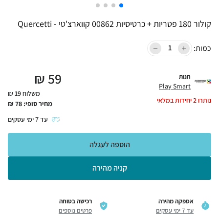
קולור 180 פטריות + כרטיסיות 00862 קווארצ'טי - Quercetti
כמות:
₪
59
חנות
Play Smart
משלוח 19 ₪
נותרו
2
יחידות במלאי
מחיר סופי:
78
₪
עד
7
ימי עסקים
הוספה לעגלה
קניה מהירה
אספקה מהירה
רכישה בטוחה
עד 7 ימי עסקים
פרטים נוספים