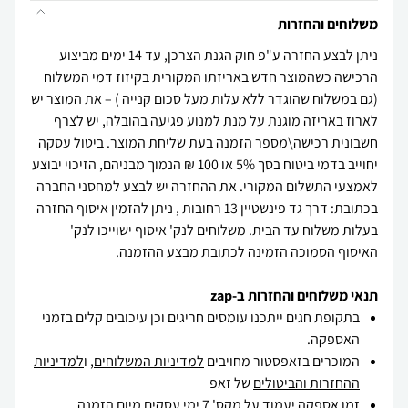
משלוחים והחזרות
ניתן לבצע החזרה ע"פ חוק הגנת הצרכן, עד 14 ימים מביצוע
הרכישה כשהמוצר חדש באריזתו המקורית בקיזוז דמי המשלוח
(גם במשלוח שהוגדר ללא עלות מעל סכום קנייה ) – את המוצר יש
לארוז באריזה מוגנת על מנת למנוע פגיעה בהובלה, יש לצרף
חשבונית רכישה\מספר הזמנה בעת שליחת המוצר. ביטול עסקה
יחוייב בדמי ביטוח בסך 5% או 100 ₪ הנמוך מבניהם, הזיכוי יבוצע
לאמצעי התשלום המקורי. את ההחזרה יש לבצע למחסני החברה
בכתובת: דרך גד פינשטיין 13 רחובות , ניתן להזמין איסוף החזרה
בעלות משלוח עד הבית. משלוחים לנק' איסוף ישוייכו לנק'
האיסוף הסמוכה הזמינה לכתובת מבצע ההזמנה.
תנאי משלוחים והחזרות ב-zap
בתקופת חגים ייתכנו עומסים חריגים וכן עיכובים קלים בזמני
האספקה.
המוכרים בזאפסטור מחויבים
למדיניות המשלוחים
, ו
למדיניות
ההחזרות והביטולים
של זאפ
זמן אספקה יעמוד על מקס' 7 ימי עסקים מיום הזמנה,