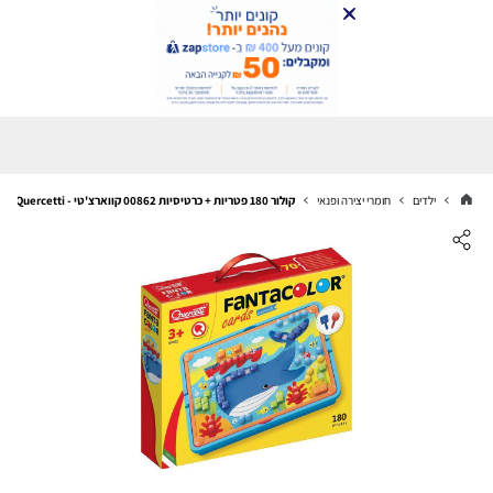
ילדים
חומרי יצירה ופנאי
קולור 180 פטריות + כרטיסיות 00862 קווארצ'טי - Quercetti