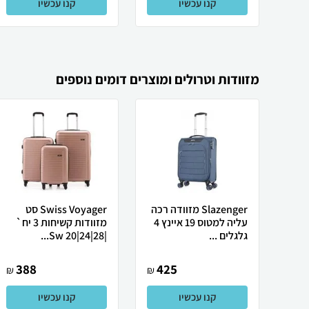
קנו עכשיו
קנו עכשיו
מזוודות וטרולים ומוצרים דומים נוספים
Slazenger מזוודה רכה
Swiss Voyager סט
עליה למטוס 19 איינץ 4
מזוודות קשיחות 3 יח`
גלגלים ...
|28|24|20 Sw...
388
425
₪
₪
קנו עכשיו
קנו עכשיו