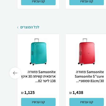
קנו עכשיו
קנו עכשיו
לכל המוצרים
Samsonite מזוודה
Samsonite מזוודה
Samsonite S''cure
ארופאית קשיחה 30 אינץ
81cm/30 סמסוניי...
138 ליטר 82...
במיוחד laz
1,125
1,438
₪
₪
קנו עכשיו
קנו עכשיו