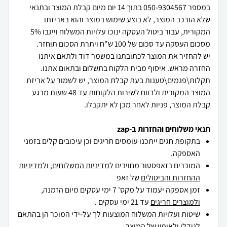
במספר 050-9304567 בתוך 14 יום מיום קבלת המוצר ובתנאי
שלא הורכב המוצר, לא בוצע שימוש במוצר והוא באריזתו
המקורית, עבור ביטול העסקה ינוכו עלויות המשלוח וייגבו 5%
יש להחזיר את המוצר לכתובתנו במשמר דוד ולתאם איתנו
תקלות\פגמים\טענות בעת קבלת המוצר, יש לשמור על אריזת
המוצר המקורית ולדווח לשירות הלקוחות עד 48 שעות מרגע
קבלת המוצר, פניות לאחר מכן לא יתקבלו.
תנאי משלוחים והחזרות ב-zap
בתקופת חגים ייתכנו עומסים חריגים וכן עיכובים קלים בזמני
האספקה.
המוכרים בזאפסטור מחויבים
למדיניות המשלוחים
, ו
למדיניות
ההחזרות והביטולים
של זאפ
זמן אספקה יעמוד על מקס' 7 ימי עסקים מיום הזמנה,
ולמוצרים חריגים
עד 21 ימי עסקים .
שיטות ועלויות המשלוח המוצעות לך על-ידי המוכר הן בהתאם
לגודלו ולאופיו של המוצר