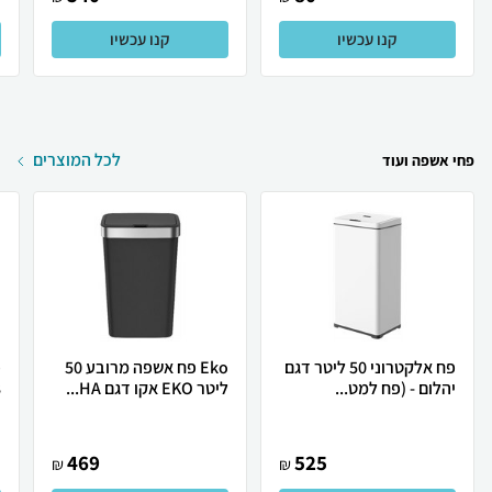
קנו עכשיו
קנו עכשיו
לכל המוצרים
פחי אשפה ועוד
פח אלקטרוני 50 ליטר דגם
Eko פח אשפה מרובע 50
פ
יהלום - (פח למט...
ליטר EKO אקו דגם HA...
8
469
525
₪
₪