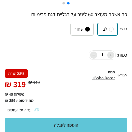
פח אשפה מעוצב 60 ליטר על רגליים דגם פרימיום
צבע
:
לבן
שחור
כמות:
חנות
% הנחה
28
Bobo Decor+
₪
319
₪
449
משלוח 40 ₪
מחיר סופי:
359
₪
עד
7
ימי עסקים
הוספה לעגלה