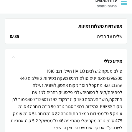
עד 6 תשלומים
פרטים נוספים
אפשרויות משלוח זמינות
שליח עד הבית
35 ₪
מידע כללי
סולם מעקה 2 שלבים HAILO היילו דגם K40
4396200מאפיינים:סולם דרגש מעקה בטיחות 2 שלבים K40
BasicLine מתקפל חוסך מקום אחסון,לשונית נעילה
לפתיחה/קיפול בטוחיםשלבי פלסטיק רחבים למניעת
החלקה,כושר העמסה 150 ק''גברקוד 4007126017192גימור לבן
מקור X-PRESSמידות במצב סגור גובה 90 ס''מ רוחב 47 ס''מ
עומק 5 ס''ממידות במצב פתוחגובה 82 ס''מרוחב 54 ס''מ עומק
475 ס''מ גובה מקסימלי מהרצפה 46 ס''ממשקל 5.2 ק''ג אחריות
לשנה ע''י אס קיי אינסייט היבואן הרשמי