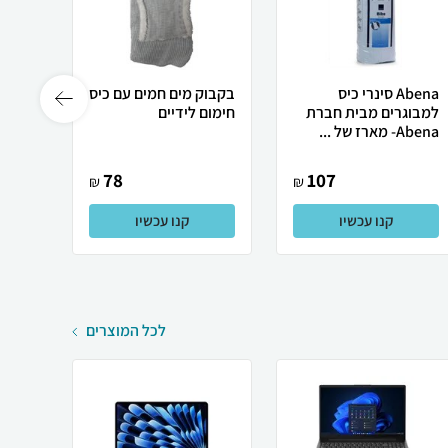
Abena סינרי כיס
בקבוק מים חמים עם כיס
עמוד 
למבוגרים מבית חברת
חימום לידיים
לכסא 
Abena- מארז של ...
78
107
₪
₪
קנו עכשיו
קנו עכשיו
לכל המוצרים