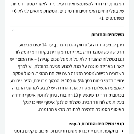
המצורף, ידידותי למשתמש ואינו רעיל. ניתן לאסוף מספר דמויות
של בעלי החיים האמיתיים והדמיוניים. המשחק מתאים לגילאי 6+
משתתפים: 1+
משלוחים והחזרות
ניתן לבצע החזרה ע"פ חוק הגנת הצרכן, עד 14 ימים מביצוע
הרכישה כשהמוצר חדש באריזתו המקורית בקיזוז דמי המשלוח
(גם במשלוח שהוגדר ללא עלות מעל סכום קנייה ) – את המוצר יש
לארוז באריזה מוגנת על מנת למנוע פגיעה בהובלה, יש לצרף
חשבונית רכישה\מספר הזמנה בעת שליחת המוצר. ביטול עסקה
יחוייב בדמי ביטוח בסך 5% או 100 ₪ הנמוך מבניהם, הזיכוי יבוצע
לאמצעי התשלום המקורי. את ההחזרה יש לבצע למחסני החברה
בכתובת: דרך גד פינשטיין 13 רחובות , ניתן להזמין איסוף החזרה
בעלות משלוח עד הבית. משלוחים לנק' איסוף ישוייכו לנק'
האיסוף הסמוכה הזמינה לכתובת מבצע ההזמנה.
תנאי משלוחים והחזרות ב-zap
בתקופת חגים ייתכנו עומסים חריגים וכן עיכובים קלים בזמני