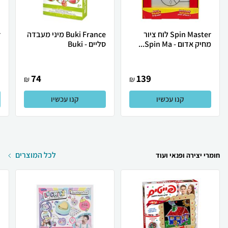
Spin Master לוח ציור
Buki France מיני מעבדה
מחיק אדום - Spin Ma...
סליים - Buki
ב
74
139
₪
₪
קנו עכשיו
קנו עכשיו
לכל המוצרים
חומרי יצירה ופנאי ועוד