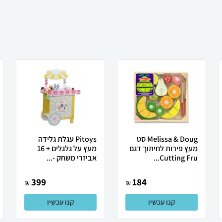
Melissa & Doug סט
Pitoys עגלת גלידה
מעץ פירות לחיתוך דגם
מעץ על גלגלים + 16
Cutting Fru...
אביזרי משחק -...
399
184
₪
₪
קנו עכשיו
קנו עכשיו