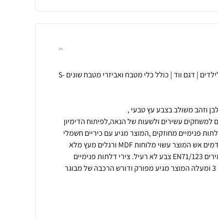
מטבח עץ לילדים | מטבח מעץ לילדים | דגם ווד | כולל כלי מטבח ואביזרי מטבח שונים S-
 למשחקים עשירים ולשעות של הנאה,לפיתוח הדימיון
 דלתות פנימיים מחוזקים ,המוצר מגיע עם כיריים חשמלי
עם סאונד של בישול ואורות שמדמים אש המוצר עשוי מלוחות MDF ורגלים מעץ מלא
עומד בתקנים הארופאים המחמירים EN71/123 צבע לא רעיל. צירי דלתות פנימיים