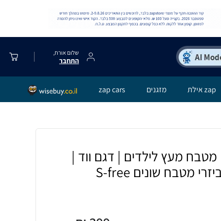
שלום אורח,
התחבר
zap אילת
מזגנים
zap cars
מטבח מעץ לילדים | דגם ווד |
י מטבח שונים S-free