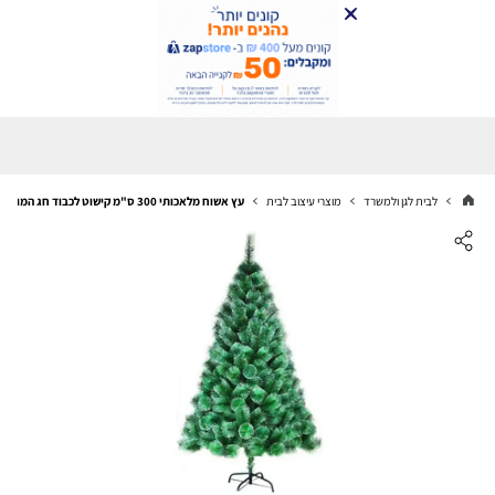
לבית לגן ולמשרד
מוצרי עיצוב לבית
עץ אשוח מלאכותי 300 ס"מ קישוט לכבוד חג המולד- דגם TR9