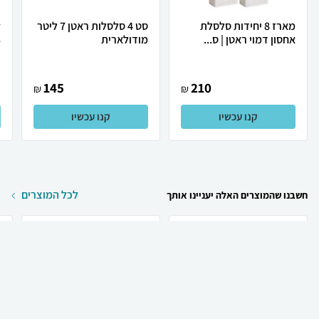
מארז 8 יחידות סלסלת
סט 4 סלסלות ראטן 7 ליטר
y
אחסון דמוי ראטן | ס...
מודולארית
3
145
210
₪
₪
קנו עכשיו
קנו עכשיו
לכל המוצרים
חשבנו שהמוצרים האלה יעניינו אותך
₪
1,499
₪
949
קניה מהירה
הוספה לעגלה
משלוח חינם