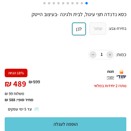
כסא נדנדה חצי עיגול, לבית ולגינה -בעיצוב הייטק
שחור
בחירת-צבע
:
לבן
כמות:
חנות
% הנחה
18
יחודי
₪
489
₪
599
נותרו
2
יחידות במלאי
משלוח 99 ₪
מחיר סופי:
588
₪
עד
5
ימי עסקים
הוספה לעגלה