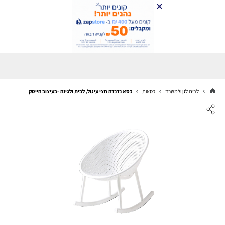
לבית לגן ולמשרד
כסאות
כסא נדנדה חצי עיגול, לבית ולגינה -בעיצוב הייטק