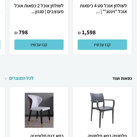
לשולחן אוכל סט 4 כיסאות
לשולחן אוכל 2 כסאות אוכל
כ
אוכל "וינטג'" | ...
מעוצבים | סגנון...
א
798
1,598
₪
₪
קנו עכשיו
קנו עכשיו
לכל המוצרים
כסאות ועוד
פלסטיק כסא פלסטיק
כסא דגם חלופיניה
כ