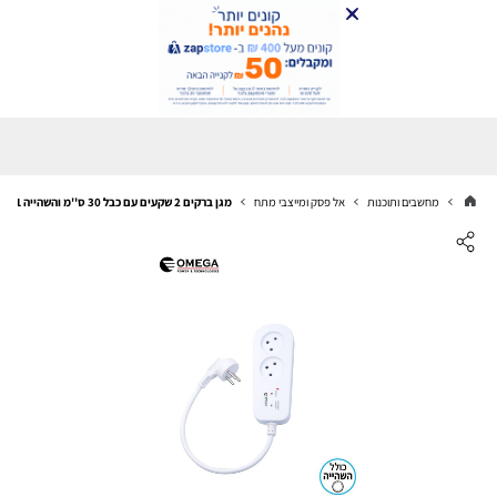
מחשבים ותוכנות
אל פסק ומייצבי מתח
מגן ברקים 2 שקעים עם כבל 30 ס''מ והשהייה OMEGA OM-GS-11