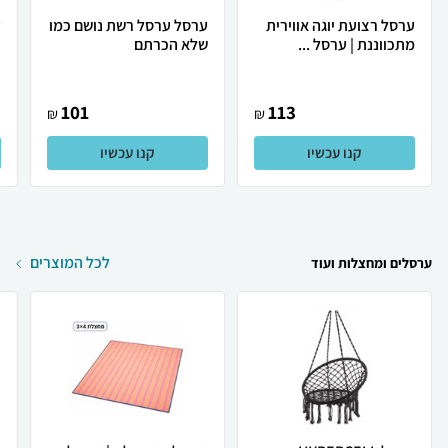
ערסל רצועת יוגה אווירית
ערסל ערסל רשת נושם כמו
ע
מתכווננת | ערסל ...
שלא הכרתם
ו
ב
101
113
₪
₪
קנו עכשיו
קנו עכשיו
לכל המוצרים
ערסלים ומחצלות ועוד