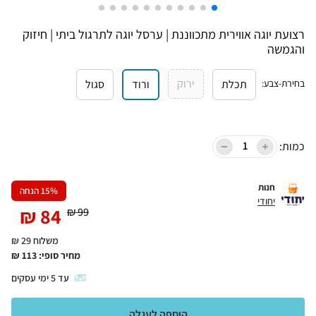
רצועת יוגה אווירית מתכווננת | ערסל יוגה לתרגול ביתי | חיזוק
והגמשה
ירוק
בחירת-צבע
:
תכלת
ורוד
סגול
כמות:
חנות
% הנחה
15
יחודי
₪
84
₪
99
משלוח 29 ₪
מחיר סופי:
113
₪
עד
5
ימי עסקים
הוספה לעגלה