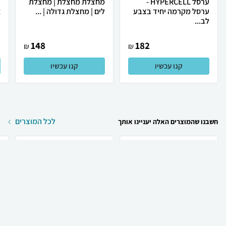
ערסל HYPERCELL -
מחצלת מחצלת | מחצלת
ע
ערסל מקרמה יחיד בצבע
לים | מחצלת גדולה | ...
א
לב...
148
182
₪
₪
קנו עכשיו
קנו עכשיו
לכל המוצרים
חשבנו שהמוצרים האלה יעניינו אותך
₪
99
₪
84
קניה מהירה
הוספה לעגלה
29 ₪ למשלוח
Apple Apple iPhone 17
Apple Apple iPhone 17