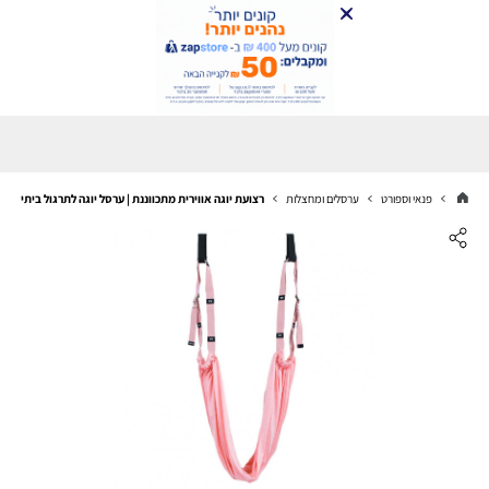
פנאי וספורט
ערסלים ומחצלות
רצועת יוגה אווירית מתכווננת | ערסל יוגה לתרגול ביתי | חי