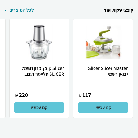
לכל המוצרים
קוצצי ירקות ועוד
Slicer Slicer Master
Slicer קוצץ מזון חשמלי
יבואן רשמי
SLICER סלייסר דגם...
5
220
117
₪
₪
קנו עכשיו
קנו עכשיו