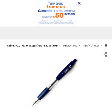
לבית לגן ולמשרד
כלי כתיבה וציור
עט כחול כדורי עם לחצן 1 מ''מ G7 - מבית Cobra