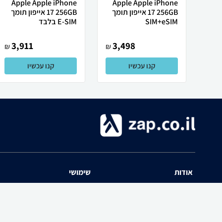
Apple Apple iPhone
Apple Apple iPhone
17 256GB אייפון תומך
17 256GB אייפון תומך
SIM+eSIM
E-SIM בלבד
3,911
3,498
₪
₪
קנו עכשיו
קנו עכשיו
אודות
שימושי
השוואת מחירים zap אודות
שאלות ותשובות
תנאי שימוש
מדריך חנויות
האיזור האישי
נפילת מחירים