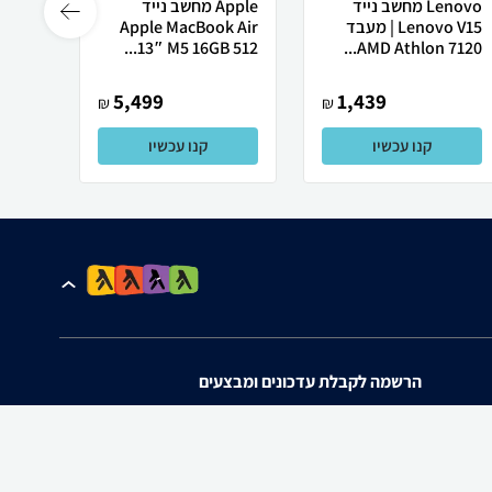
Lenovo מחשב נייד
Apple מחשב נייד
Lenovo V15 | מעבד
Apple MacBook Air
רובוט
AMD Athlon 7120...
13″ M5 ‎16GB 512...
0 ULTRA
5,499
1,439
₪
₪
קנו עכשיו
קנו עכשיו
הרשמה לקבלת עדכונים ומבצעים
אני מאשר/ת את
תנאי השימוש
ו
מדיניות הפרטיות
של zap.