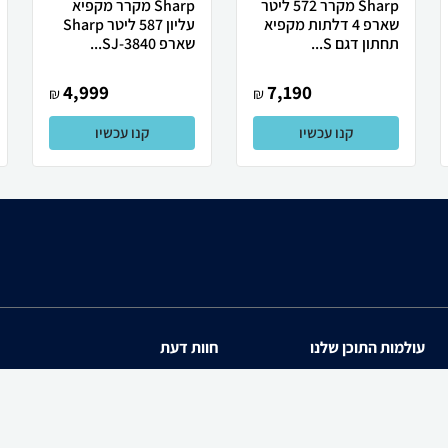
Sharp מקרר 572 ליטר
Sharp מקרר מקפיא
שארפ 4 דלתות מקפיא
עליון 587 ליטר Sharp
תחתון דגם S...
שארפ SJ-3840...
4,999
7,190
₪
₪
קנו עכשיו
קנו עכשיו
עולמות התוכן שלנו
חוות דעת
תיירות
iPhone 17
סופרמרקטים
Galaxy S26 Ultra SM-S94
מוצרים מבוקשים
iPhone 17 Pro