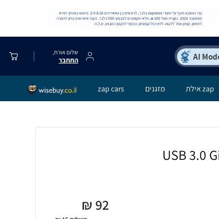
שלום אורח,
התחבר
zap אילת
מזגנים
zap cars
₪
92