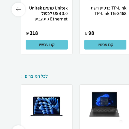
TP-Link כרטיס רשת
Unitek מתאם Unitek
TP-Link TG-3468
USB 3.0 לכפול
High
Ethernet ג'יגהביט
i A...
218
98
₪
₪
קנו עכשיו
קנו עכשיו
לכל המוצרים