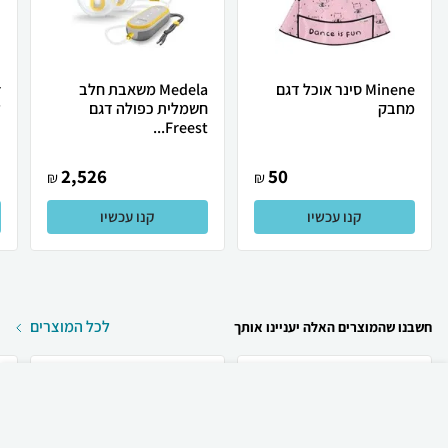
Minene סינר אוכל דגם
Medela משאבת חלב
מחבק
חשמלית כפולה דגם
ל
Freest...
2,526
50
₪
₪
קנו עכשיו
קנו עכשיו
לכל המוצרים
חשבנו שהמוצרים האלה יעניינו אותך
₪
55
קניה מהירה
הוספה לעגלה
15 ₪ למשלוח