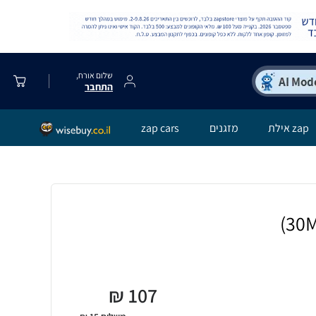
שלום אורח,
התחבר
zap אילת
מזגנים
zap cars
₪
107