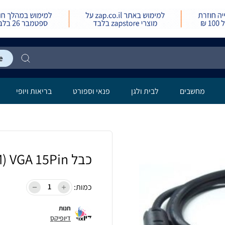
מחשבים
לבית ולגן
פנאי וספורט
בריאות ויופי
כבל 30M) VGA 15Pin)
כמות:
חנות
דיופיקס