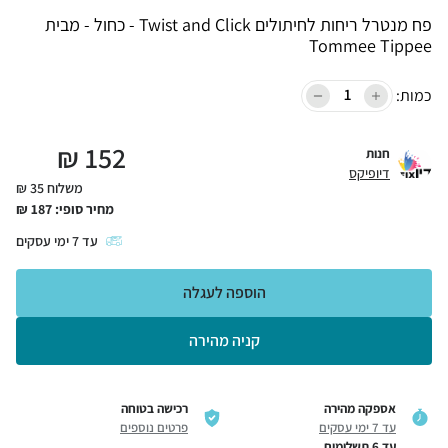
פח מנטרל ריחות לחיתולים Twist and Click - כחול - מבית
Tommee Tippee
כמות:
₪
152
חנות
דיופיקס
משלוח 35 ₪
מחיר סופי:
187
₪
עד
7
ימי עסקים
הוספה לעגלה
קניה מהירה
אספקה מהירה
רכישה בטוחה
עד 7 ימי עסקים
פרטים נוספים
עד 6 תשלומים