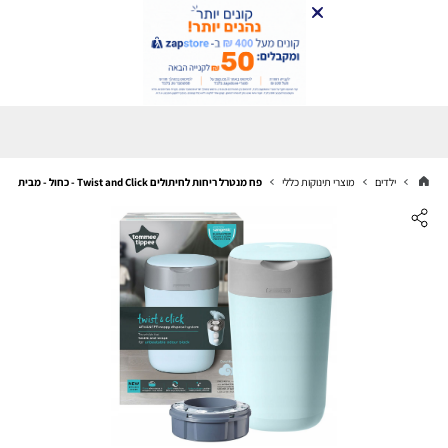
ילדים
מוצרי תינוקות כללי
פח מנטרל ריחות לחיתולים Twist and Click - כחול - מבית Tommee Tippee