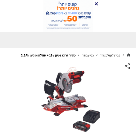
לבית לגן ולמשרד
כלי עבודה
משור גרונג נטען 18v + סוללה ומטען 2.5Ah