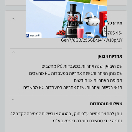
מידע כללי
Lenovo ThinkPad T470S /i5-
Gen7/8GB/256GB/14"/W10p/1Y
אחריות ויבואן
שם היבואן: שנה אחריות במעבדות PC מחשבים
שם נותן האחריות: שנה אחריות במעבדות PC מחשבים
תקופת האחריות 12 חודשים
תנאי רכישה ואחריות: שנה אחריות במעבדות PC מחשבים
משלוחים והחזרות
ניתן להחזיר מחשב ע"פ חוק , בהגעה או בשליח למסירה לקדר 42
נתניה לידי מחשבת חומרה דיגיטל בע"מ.