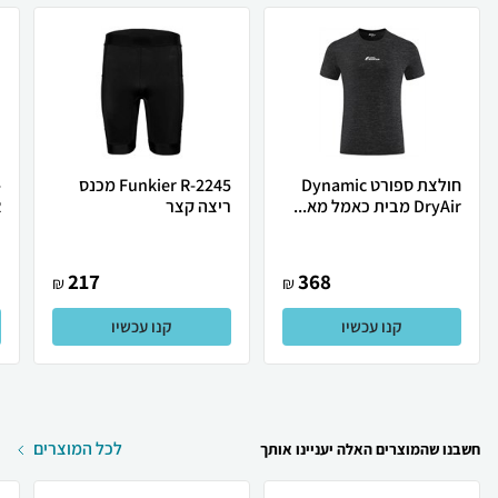
חולצת ספורט Dynamic
Funkier R-2245 מכנס
-
DryAir מבית כאמל מא...
ריצה קצר
2
217
368
₪
₪
קנו עכשיו
קנו עכשיו
לכל המוצרים
חשבנו שהמוצרים האלה יעניינו אותך