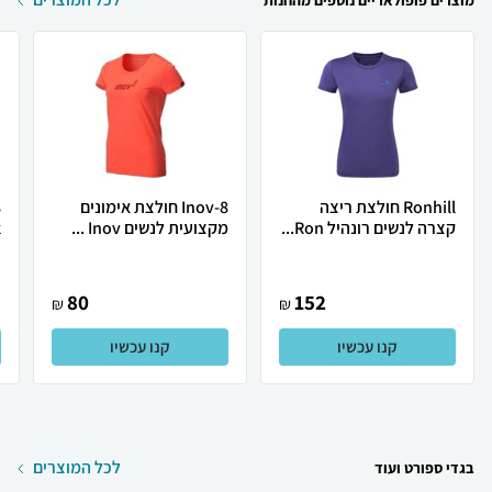
מוצרים פופולאריים נוספים מהחנות
Ronhill חולצת ריצה
Inov-8 חולצת אימונים
קצרה לנשים רונהיל Ron...
מקצועית לנשים Inov ...
k
80
152
₪
₪
קנו עכשיו
קנו עכשיו
לכל המוצרים
בגדי ספורט ועוד