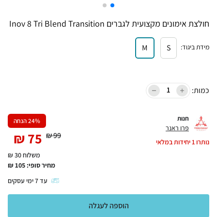
חולצת אימונים מקצועית לגברים Inov 8 Tri Blend Transition
מידת ביגוד
:
S
M
כמות:
חנות
% הנחה
24
פרו ראנר
₪
75
₪
99
נותרו
1
יחידות במלאי
משלוח 30 ₪
מחיר סופי:
105
₪
עד
7
ימי עסקים
הוספה לעגלה