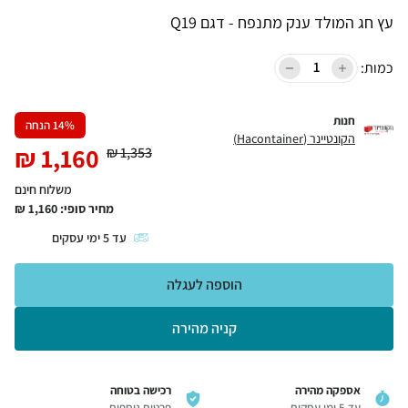
עץ חג המולד ענק מתנפח - דגם Q19
כמות:
חנות
% הנחה
14
הקונטיינר (Hacontainer)
₪
1,160
₪
1,353
משלוח חינם
מחיר סופי:
1,160
₪
עד
5
ימי עסקים
הוספה לעגלה
קניה מהירה
אספקה מהירה
רכישה בטוחה
עד 5 ימי עסקים
פרטים נוספים