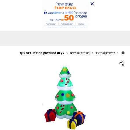
לבית לגן ולמשרד
מוצרי עיצוב לבית
עץ חג המולד ענק מתנפח - דגם Q19