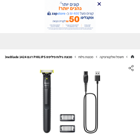
חשמל ואלקטרוניקה
מכונות גילוח
מכונת גילוח פיליפס PHILIPS דגם OneBlade 1424