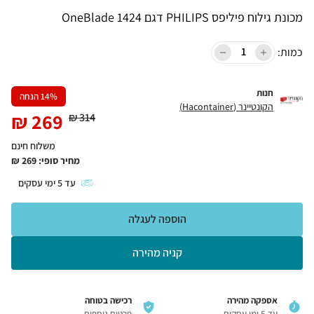
מכונת גילוח פיליפס PHILIPS דגם OneBlade 1424
כמות:
חנות
% הנחה
14
הקונטיינר (Hacontainer)
₪
269
₪
314
משלוח חינם
מחיר סופי:
269
₪
עד
5
ימי עסקים
הוספה לעגלה
קניה מהירה
אספקה מהירה
רכישה בטוחה
עד 5 ימי עסקים
פרטים נוספים