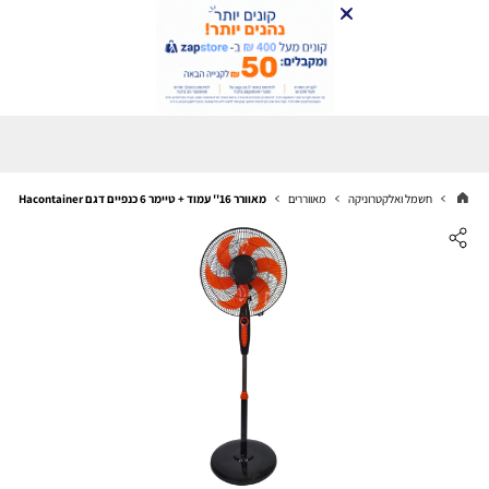
חשמל ואלקטרוניקה
מאווררים
מאוורר 16'' עמוד + טיימר 6 כנפיים דגם RFK-16 Hacontainer