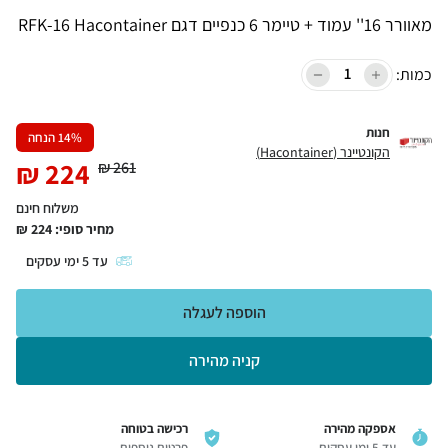
מאוורר 16'' עמוד + טיימר 6 כנפיים דגם RFK-16 Hacontainer
כמות:
חנות
% הנחה
14
הקונטיינר (Hacontainer)
₪
224
₪
261
משלוח חינם
מחיר סופי:
224
₪
עד
5
ימי עסקים
הוספה לעגלה
קניה מהירה
אספקה מהירה
רכישה בטוחה
עד 5 ימי עסקים
פרטים נוספים