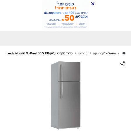
חשמל ואלקטרוניקה
מקררים
מקרר מקפיא עליון 350 ליטר No Frost נורמנדה ND-3603S Normande צבע כסוף