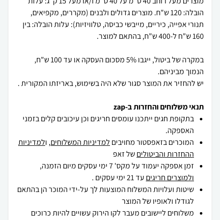
מוצרים מעל רוחב 40 ס"מ על 40 ס"מ ו/או מעל 15 ק"ג: עלות
הובלה: 120 ש"ח. מוצרים גדולים ולבנים (מקררים, מקפיאים,
תנורי אפייה, כיריים, מייבשי כביסה, טלוויזיות): עלות הובלה: בין
במקרה של ביטול, ייגבו 5% מסכום העסקה או עד 100 ש"ח,
יש להחזיר את המוצר סגור שלא היה בשימוש, באריזתו המקורית .
תנאי משלוחים והחזרות ב-zap
בתקופת חגים ייתכנו עומסים חריגים וכן עיכובים קלים בזמני
האספקה.
המוכרים בזאפסטור מחויבים
למדיניות המשלוחים
, ו
למדיניות
ההחזרות והביטולים
של זאפ
זמן אספקה יעמוד על מקס' 7 ימי עסקים מיום הזמנה,
ולמוצרים חריגים
עד 21 ימי עסקים .
שיטות ועלויות המשלוח המוצעות לך על-ידי המוכר הן בהתאם
לגודלו ולאופיו של המוצר
משלוחים ליישובים מעבר לקו הירוק עשויים להיות כרוכים