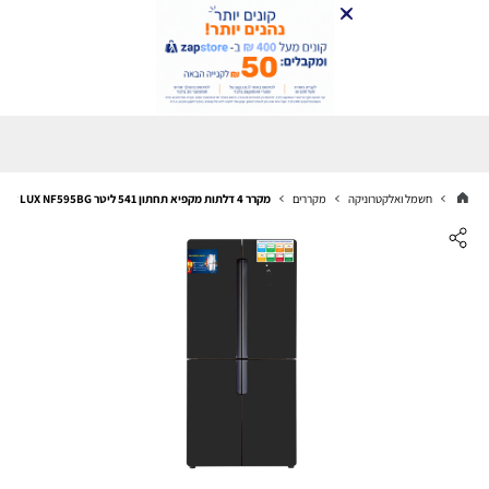
חשמל ואלקטרוניקה
מקררים
מקרר 4 דלתות מקפיא תחתון 541 ליטר LUX NF595BG לוקסור LUXOR זכוכית שחורה