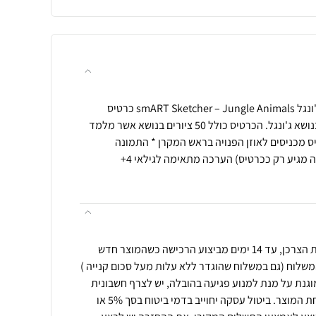
סמארט סקצ'ר כרטיס הרחבה ג'ונגל smART Sketcher – Jungle Animals כרטיס
הרחבה למקרן סמארט סקצ'ר בנושא ג'ונגל. הכרטיס כולל 50 ציורים בנושא אשר מלמד
ס מכניסים לאוזן הפנויה בראש המקרן * התמונה
להמחשה בלבד (כרטיס ההרחבה מגיע רק ככרטיס) הערכה מתאימה לגילאי 4+
ניתן לבצע החזרה ע"פ חוק הגנת הצרכן, עד 14 ימים מביצוע הרכישה כשהמוצר חדש
משלוח (גם במשלוח שהוגדר ללא עלות מעל סכום קנייה )
וגנת על מנת למנוע פגיעה בהובלה, יש לצרף חשבונית
רכישה\מספר הזמנה בעת שליחת המוצר. ביטול עסקה יחוייב בדמי ביטוח בסך 5% או