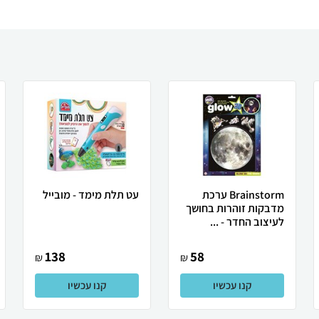
Brainstorm ערכת
עט תלת מימד - מובייל
מדבקות זוהרות בחושך
לעיצוב החדר - ...
138
58
₪
₪
קנו עכשיו
קנו עכשיו