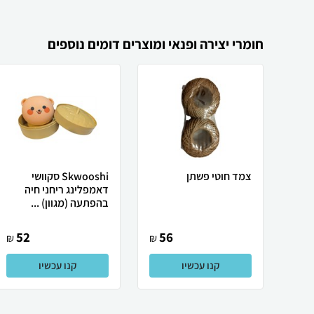
חומרי יצירה ופנאי ומוצרים דומים נוספים
צמד חוטי פשתן
Skwooshi סקוושי
דאמפלינג ריחני חיה
בהפתעה (מגוון) ...
52
56
₪
₪
קנו עכשיו
קנו עכשיו