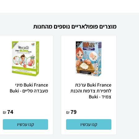
מוצרים פופולאריים נוספים מהחנות
Buki France ערכת
Buki France מיני
לחפירת צדפות והכנת
מעבדה סליים - Buki
צמיד - Buki
74
79
₪
₪
קנו עכשיו
קנו עכשיו