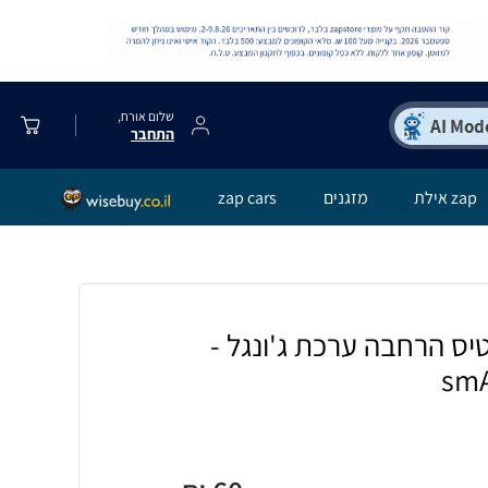
שלום אורח,
התחבר
zap אילת
מזגנים
zap cars
ס הרחבה ערכת ג'ונגל -
smA