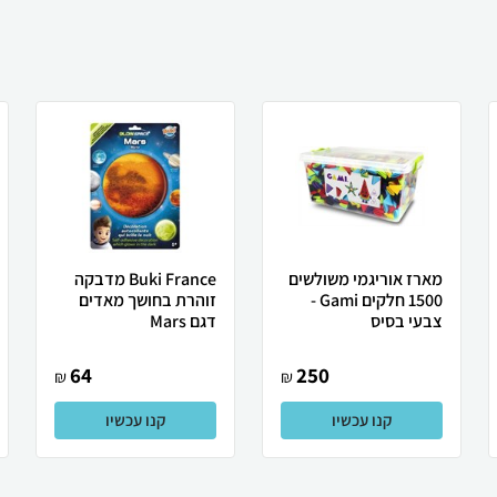
מארז אוריגמי משולשים
Buki France מדבקה
1500 חלקים Gami -
זוהרת בחושך מאדים
צבעי בסיס
דגם Mars
64
250
₪
₪
קנו עכשיו
קנו עכשיו