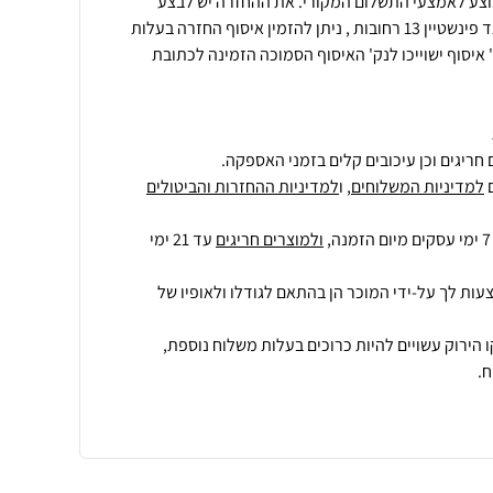
י יבוצע לאמצעי התשלום המקורי. את ההחזרה יש לבצע
למחסני החברה בכתובת: דרך גד פינשטיין 13 רחובות , ניתן להזמין איסוף החזרה בעלות
איסוף ישוייכו לנק' האיסוף הסמוכה הזמינה לכתובת
חריגים וכן עיכובים קלים בזמני האספקה.
למדיניות המשלוחים
, ו
למדיניות ההחזרות והביטולים
ולמוצרים חריגים
עד 21 ימי
עות לך על-ידי המוכר הן בהתאם לגודלו ולאופיו של
 הירוק עשויים להיות כרוכים בעלות משלוח נוספת,
.