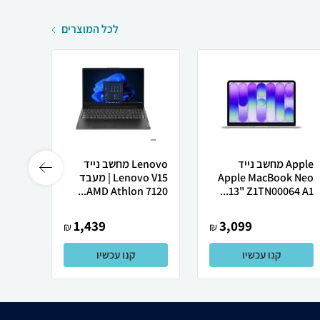
לכל המוצרים
Apple מחשב נייד
Lenovo מחשב נייד
 X50
Apple MacBook Neo
Lenovo V15 | מעבד
13" Z1TN00064 A1...
AMD Athlon 7120...
רובוט
1,439
3,099
₪
₪
קנו עכשיו
קנו עכשיו