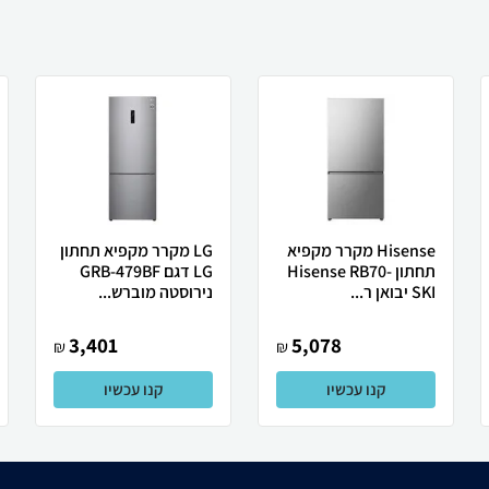
Hisense מקרר ‏מקפיא
LG מקרר מקפיא תחתון
תחתון Hisense RB70-
LG דגם GRB-479BF
SKI יבואן ר...
נירוסטה מוברש...
3,401
5,078
₪
₪
קנו עכשיו
קנו עכשיו