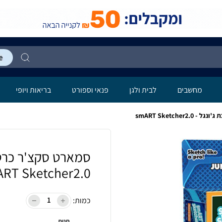
מחשבים
לבית ולגן
פנאי וספורט
בריאות ויופי
smART Sketche
סמארט סקצ'ר כרטי
RT Sketcher2.0
כמות:
חנות