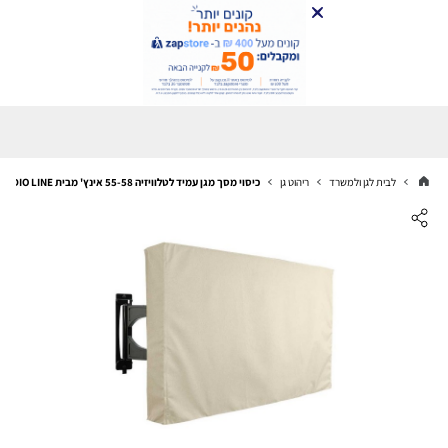
לבית לגן ולמשרד
ריהוט גן
כיסוי מסך מגן עמיד לטלוויזיה 55-58 אינץ' מבית LUMI - AUDIO LINE לומי - אודיו ליין דגם TVC58/TVC02-8