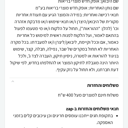
שם היבואן: אופק חדש מוצרי בריאות
שם נותן האחריות: אופק חדש מוצרי בריאות בע"מ
תנאי רכישה ואחריות: במידה והמוצר הגיע עם תעודת אחריות
מקורית של היבואן/היצרן ו/או תנאי שימוש ו/או מדבקת אזהרה
וכו’ (להלן: “ההוראות“), תחול על הלקוח ו/או מי מטעמו לפעול
בהתאם לאמור, ועל הלקוח לפנות ראשית למימוש כל אחריות
כאמור, אם וככל וקיימת, ליבואן/ליצרן ו/או למעבדתו. בכל מקרה
האחריות לא תחול במקרים של שבר, נפילה, חבלה, קצר, שימוש
בניגוד להוראות או למטרה, ניסיון תיקון, העברה לצד ג’, ולכל
היותר הינה מוגבלת לתיקון המוצר או להחלפתו בחדש, לפי שיקול
דעת חברתנו, ולא תחול על נזק עקיף.
משלוחים והחזרות
משלוח חינם למוצרים מעל 400 ש"ח
תנאי משלוחים והחזרות ב-zap
בתקופת חגים ייתכנו עומסים חריגים וכן עיכובים קלים בזמני
האספקה.